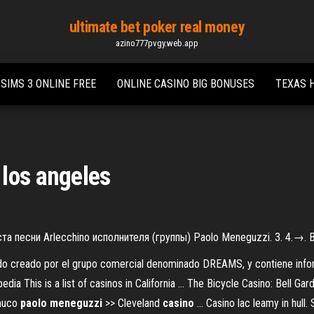
ultimate bet poker real money
azino777pvgy.web.app
SIMS 3 ONLINE FREE
ONLINE CASINO BIG BONUSES
TEXAS 
los angeles
та песни Arlecchino исполнителя (группы) Paolo Meneguzzi. 3. 4.→.
sido creado por el grupo comercial denominado DREAMS, y contiene inf
edia This is a list of casinos in California ... The Bicycle Casino: Bell Gar
muco
paolo
meneguzzi
>> Cleveland
casino
... Casino lac leamy in hull