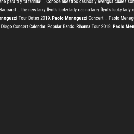
ne para ti y tu familia! ... Conoce nuestros casinos y averigua cuáles s
ccarat ... the new larry flynt's lucky lady casino larry flynt's lucky lady
neguzzi
Tour Dates 2019,
Paolo
Meneguzzi
Concert ... Paolo Meneguz
Diego Concert Calendar. Popular Bands. Rihanna Tour 2018.
Paolo
Men