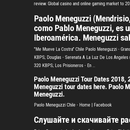
review. Global casino and online gaming market to 201
Paolo Meneguzzi (Mendrisio,
como Pablo Meneguzzi, es un 
Iberoamérica. Meneguzzi sal
"Me Mueve La Costra" Chile Paolo Meneguzzi - Grand
KBPS; Douglas - Serenata A La Luz De Los Angeles (2
320 KBPS; Los Prisioneros - En ...
Paolo Meneguzzi Tour Dates 2018, 20
Meneguzzi tour dates here. Paolo Me
Meneguzzi.
Paolo Meneguzzi Chile - Home | Facebook
Слушайте и скачивайте pao