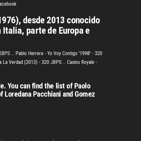
Facebook
 1976), desde 2013 conocido
Italia, parte de Europa e
BPS ... Pablo Herrera - Yo Voy Contigo '1998' - 320
a La Verdad (2013) - 320 JBPS ... Casino Royale -
 You can find the list of Paolo
n of Loredana Pacchiani and Gomez