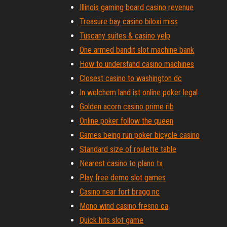
Illinois gaming board casino revenue
Treasure bay casino biloxi miss
Tuscany suites & casino yelp
One armed bandit slot machine bank
How to understand casino machines
Closest casino to washington dc
In welchem land ist online poker legal
Golden acorn casino prime rib
Online poker follow the queen
Games being run poker bicycle casino
Standard size of roulette table
Nearest casino to plano tx
Play free demo slot games
Casino near fort bragg nc
Mono wind casino fresno ca
Quick hits slot game